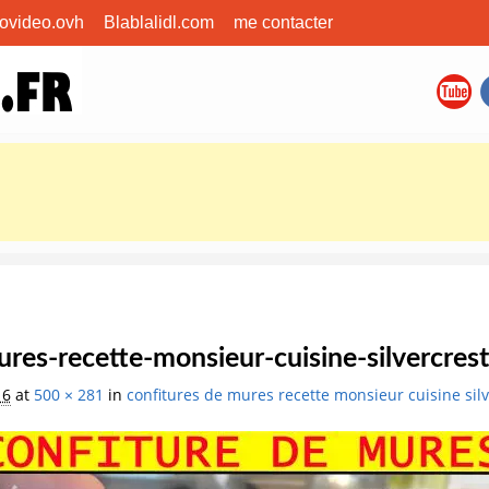
covideo.ovh
Blablalidl.com
me contacter
res-recette-monsieur-cuisine-silvercres
16
at
500 × 281
in
confitures de mures recette monsieur cuisine silv