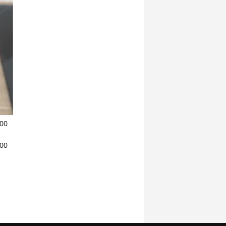
100
100