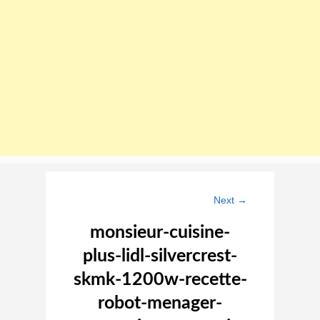
Image navigation
Next →
monsieur-cuisine-
plus-lidl-silvercrest-
skmk-1200w-recette-
robot-menager-