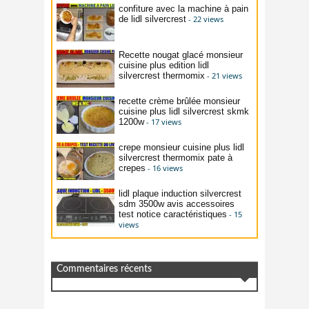
confiture avec la machine à pain
de lidl silvercrest
- 22 views
Recette nougat glacé monsieur
cuisine plus edition lidl
silvercrest thermomix
- 21 views
recette crème brûlée monsieur
cuisine plus lidl silvercrest skmk
1200w
- 17 views
crepe monsieur cuisine plus lidl
silvercrest thermomix pate à
crepes
- 16 views
lidl plaque induction silvercrest
sdm 3500w avis accessoires
test notice caractéristiques
- 15
views
Commentaires récents