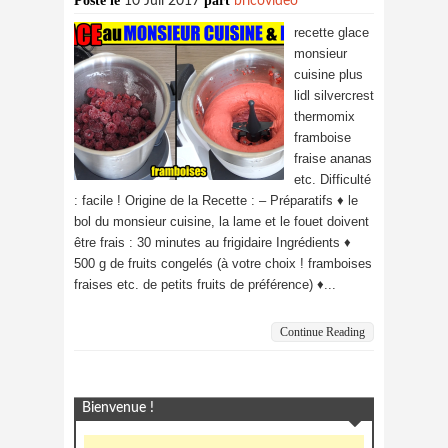
Posté le
part
10 Juil 2017
bricovideo
recette glace
monsieur
cuisine plus
lidl silvercrest
thermomix
framboise
fraise ananas
etc. Difficulté
: facile ! Origine de la Recette : – Préparatifs ♦ le
bol du monsieur cuisine, la lame et le fouet doivent
être frais : 30 minutes au frigidaire Ingrédients ♦
500 g de fruits congelés (à votre choix ! framboises
fraises etc. de petits fruits de préférence) ♦...
Continue Reading
Bienvenue !