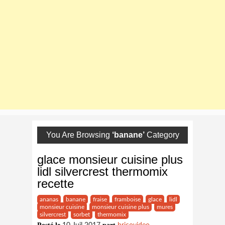
You Are Browsing
‘banane’
Category
glace monsieur cuisine plus
lidl silvercrest thermomix
recette
ananas
banane
fraise
framboise
glace
lidl
monsieur cuisine
monsieur cuisine plus
mures
silvercrest
sorbet
thermomix