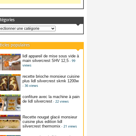
tégories
égories
ticles populaires
lidl appareil de mise sous vide à
main silvercrest SHV 12,5
- 99
views
recette brioche monsieur cuisine
plus lidl silvercrest skmk 1200w
- 36 views
confiture avec la machine à pain
de lidl silvercrest
- 22 views
Recette nougat glacé monsieur
cuisine plus edition lidl
silvercrest thermomix
- 21 views