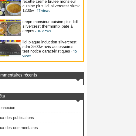
recette crème brûlée monsieur
cuisine plus lidl silvercrest skmk
1200w
- 17 views
crepe monsieur cuisine plus lidl
silvercrest thermomix pate à
crepes
- 16 views
lidl plaque induction silvercrest
sdm 3500w avis accessoires
test notice caractéristiques
- 15
views
mmentaires récents
ta
onnexion
lux des publications
lux des commentaires