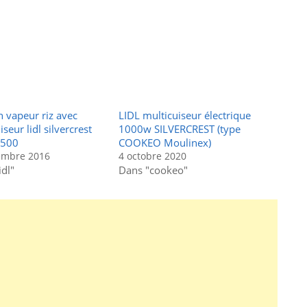
 vapeur riz avec
LIDL multicuiseur électrique
seur lidl silvercrest
1000w SILVERCREST (type
1500
COOKEO Moulinex)
embre 2016
4 octobre 2020
idl"
Dans "cookeo"