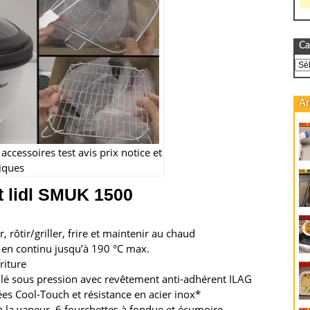
Ca
Cat
Ar
accessoires test avis prix notice et
tiques
t lidl SMUK 1500
, rôtir/griller, frire et maintenir au chaud
 en continu jusqu’à 190 °C max.
riture
é sous pression avec revêtement anti-adhérent ILAG
es Cool-Touch et résistance en acier inox*
n à la vapeur, 6 fourchettes à fondue et écumoire