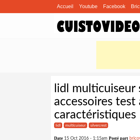
Accueil
Youtube
Facebook
Bri
lidl multicuiseu
accessoires test 
caractéristiques
lidl
multicuiseur
silvercrest
Date
Posté part
15 Oct 2016 - 1:15am
brico