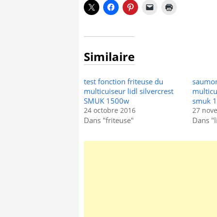
Similaire
test fonction friteuse du
saumon
multicuiseur lidl silvercrest
multicui
SMUK 1500w
smuk 
24 octobre 2016
27 nov
Dans "friteuse"
Dans "l