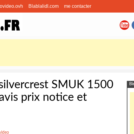
covideo.ovh
Blablalidl.com
me contacter
r silvercrest SMUK 1500
Bi
avis prix notice et
video