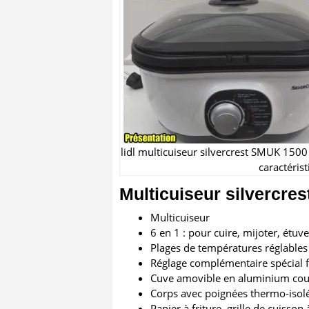
lidl multicuiseur silvercrest SMUK 1500 
caractéris
Multicuiseur silvercres
Multicuiseur
6 en 1 : pour cuire, mijoter, étuver
Plages de températures réglables
Réglage complémentaire spécial f
Cuve amovible en aluminium coul
Corps avec poignées thermo-isolé
Panier à friture, grille de cuisso