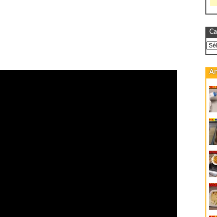
Ca
Cat
Ar