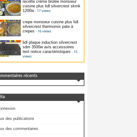
recette crème brûlée monsieur
cuisine plus lidl silvercrest skmk
1200w
- 17 views
crepe monsieur cuisine plus lidl
silvercrest thermomix pate à
crepes
- 16 views
lidl plaque induction silvercrest
sdm 3500w avis accessoires
test notice caractéristiques
- 15
views
mmentaires récents
ta
onnexion
lux des publications
lux des commentaires