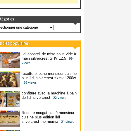
tégories
égories
ticles populaires
lidl appareil de mise sous vide à
main silvercrest SHV 12,5
- 99
views
recette brioche monsieur cuisine
plus lidl silvercrest skmk 1200w
- 36 views
confiture avec la machine à pain
de lidl silvercrest
- 22 views
Recette nougat glacé monsieur
cuisine plus edition lidl
silvercrest thermomix
- 21 views