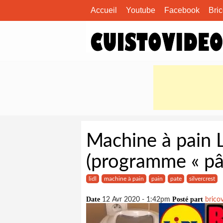
Accueil
Youtube
Facebook
Bri
Machine à pain L
(programme « pâ
lidl
machine à pain
pain
pate
silvercrest
Date
Posté part
12 Avr 2020 - 1:42pm
brico