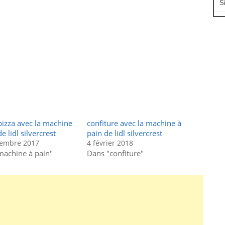
S
pizza avec la machine
confiture avec la machine à
e lidl silvercrest
pain de lidl silvercrest
tembre 2017
4 février 2018
machine à pain"
Dans "confiture"