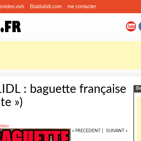
covideo.ovh
Blablalidl.com
me contacter
IDL : baguette française
Bi
te »)
video
« PRECEDENT
|
SUIVANT »