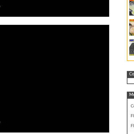
Co
Mé
C
F
F