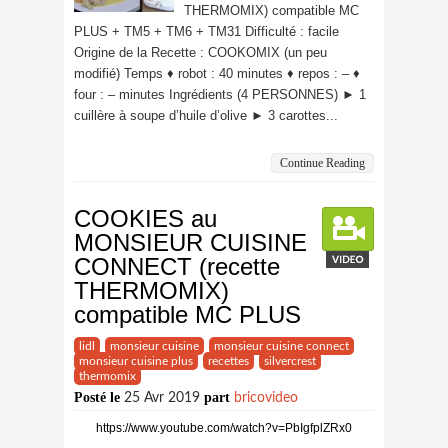
THERMOMIX) compatible MC
PLUS + TM5 + TM6 + TM31 Difficulté : facile
Origine de la Recette : COOKOMIX (un peu
modifié) Temps ♦ robot : 40 minutes ♦ repos : – ♦
four : – minutes Ingrédients (4 PERSONNES) ► 1
cuillère à soupe d’huile d’olive ► 3 carottes...
Continue Reading
COOKIES au
MONSIEUR CUISINE
CONNECT (recette
THERMOMIX)
compatible MC PLUS
lidl
monsieur cuisine
monsieur cuisine connect
monsieur cuisine plus
recettes
silvercrest
thermomix
Posté le
part
25 Avr 2019
bricovideo
https://www.youtube.com/watch?v=PbIgfplZRx0