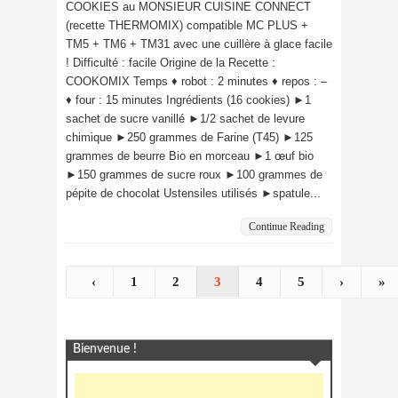
COOKIES au MONSIEUR CUISINE CONNECT
(recette THERMOMIX) compatible MC PLUS +
TM5 + TM6 + TM31 avec une cuillère à glace facile
! Difficulté : facile Origine de la Recette :
COOKOMIX Temps ♦ robot : 2 minutes ♦ repos : –
♦ four : 15 minutes Ingrédients (16 cookies) ►1
sachet de sucre vanillé ►1/2 sachet de levure
chimique ►250 grammes de Farine (T45) ►125
grammes de beurre Bio en morceau ►1 œuf bio
►150 grammes de sucre roux ►100 grammes de
pépite de chocolat Ustensiles utilisés ►spatule...
Continue Reading
‹
1
2
3
4
5
›
»
Bienvenue !