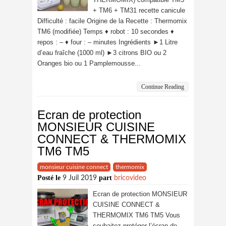
+ TM6 + TM31 recette canicule
Difficulté : facile Origine de la Recette : Thermomix
TM6 (modifiée) Temps ♦ robot : 10 secondes ♦
repos : – ♦ four : – minutes Ingrédients ►1 Litre
d’eau fraîche (1000 ml) ►3 citrons BIO ou 2
Oranges bio ou 1 Pamplemousse...
Continue Reading
Ecran de protection
MONSIEUR CUISINE
CONNECT & THERMOMIX
TM6 TM5
monsieur cuisine connect
thermomix
Posté le
part
9 Juil 2019
bricovideo
Ecran de protection MONSIEUR
CUISINE CONNECT &
THERMOMIX TM6 TM5 Vous
souhaitez protéger l’écran de