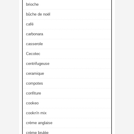
brioche
bûche de noël
café
carbonara
casserole
Cecotec
centrifugeuse
ceramique
compotes
confiture
cookeo
cookn'n mix
crème anglaise
crème brulée