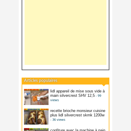
Articles populaires
lidl appareil de mise sous vide à
main silvercrest SHV 12,5
- 99
views
recette brioche monsieur cuisine
plus lidl silvercrest skmk 1200w
- 36 views
confiture avec la machine à pain