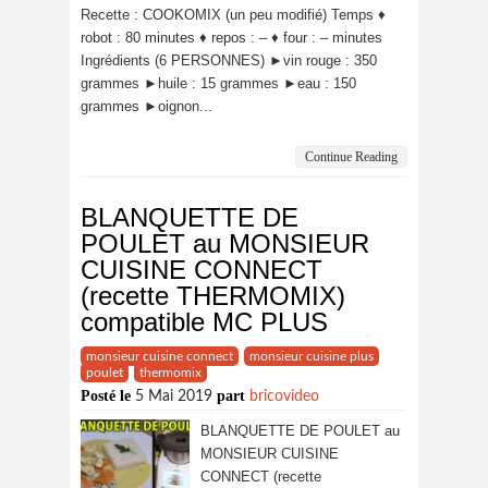
Recette : COOKOMIX (un peu modifié) Temps ♦
robot : 80 minutes ♦ repos : – ♦ four : – minutes
Ingrédients (6 PERSONNES) ►vin rouge : 350
grammes ►huile : 15 grammes ►eau : 150
grammes ►oignon...
Continue Reading
BLANQUETTE DE
POULET au MONSIEUR
CUISINE CONNECT
(recette THERMOMIX)
compatible MC PLUS
monsieur cuisine connect
monsieur cuisine plus
poulet
thermomix
Posté le
part
5 Mai 2019
bricovideo
BLANQUETTE DE POULET au
MONSIEUR CUISINE
CONNECT (recette