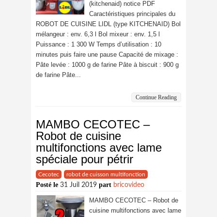
(kitchenaid) notice PDF
Caractéristiques principales du
ROBOT DE CUISINE LIDL (type KITCHENAID) Bol
mélangeur : env. 6,3 l Bol mixeur : env. 1,5 l
Puissance : 1 300 W Temps d’utilisation : 10
minutes puis faire une pause Capacité de mixage :
Pâte levée : 1000 g de farine Pâte à biscuit : 900 g
de farine Pâte...
Continue Reading
MAMBO CECOTEC –
Robot de cuisine
multifonctions avec lame
spéciale pour pétrir
Cecotec
robot de cuisson multifonction
Posté le
part
31 Juil 2019
bricovideo
MAMBO CECOTEC – Robot de
cuisine multifonctions avec lame