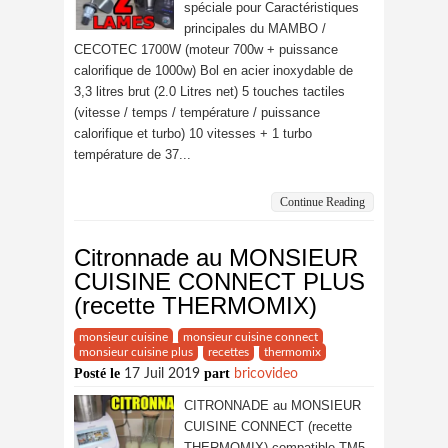
spéciale pour Caractéristiques
principales du MAMBO /
CECOTEC 1700W (moteur 700w + puissance
calorifique de 1000w) Bol en acier inoxydable de
3,3 litres brut (2.0 Litres net) 5 touches tactiles
(vitesse / temps / température / puissance
calorifique et turbo) 10 vitesses + 1 turbo
température de 37...
Continue Reading
Citronnade au MONSIEUR
CUISINE CONNECT PLUS
(recette THERMOMIX)
monsieur cuisine
monsieur cuisine connect
monsieur cuisine plus
recettes
thermomix
Posté le
part
17 Juil 2019
bricovideo
CITRONNADE au MONSIEUR
CUISINE CONNECT (recette
THERMOMIX) compatible TM5