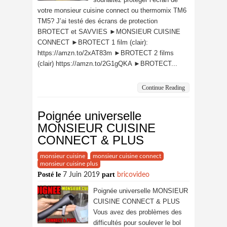
votre monsieur cuisine connect ou thermomix TM6
TM5? J’ai testé des écrans de protection
BROTECT et SAVVIES ►MONSIEUR CUISINE
CONNECT ►BROTECT 1 film (clair):
https://amzn.to/2xAT83m ►BROTECT 2 films
(clair) https://amzn.to/2G1gQKA ►BROTECT...
Continue Reading
Poignée universelle
MONSIEUR CUISINE
CONNECT & PLUS
monsieur cuisine
monsieur cuisine connect
monsieur cuisine plus
Posté le
part
7 Juin 2019
bricovideo
Poignée universelle MONSIEUR
CUISINE CONNECT & PLUS
Vous avez des problèmes des
difficultés pour soulever le bol