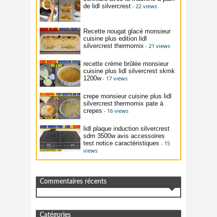
de lidl silvercrest
- 22 views
Recette nougat glacé monsieur
cuisine plus edition lidl
silvercrest thermomix
- 21 views
recette crème brûlée monsieur
cuisine plus lidl silvercrest skmk
1200w
- 17 views
crepe monsieur cuisine plus lidl
silvercrest thermomix pate à
crepes
- 16 views
lidl plaque induction silvercrest
sdm 3500w avis accessoires
test notice caractéristiques
- 15
views
Commentaires récents
Catégories