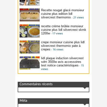
Recette nougat glacé monsieur
cuisine plus edition lidl
silvercrest thermomix
- 21 views
recette crème brûlée monsieur
cuisine plus lidl silvercrest skmk
1200w
- 17 views
crepe monsieur cuisine plus lidl
silvercrest thermomix pate à
crepes
- 16 views
lidl plaque induction silvercrest
sdm 3500w avis accessoires
test notice caractéristiques
- 15
views
Commentaires récents
Méta