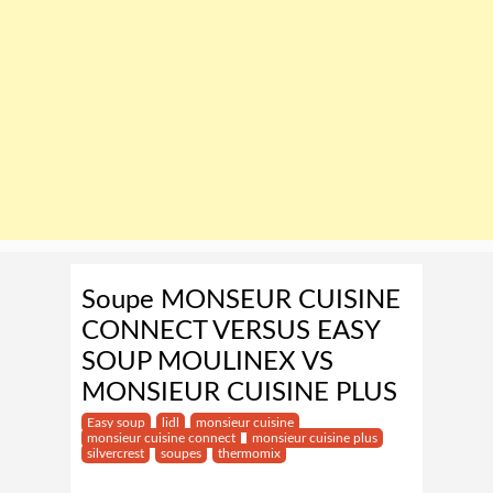
Soupe MONSEUR CUISINE
CONNECT VERSUS EASY
SOUP MOULINEX VS
MONSIEUR CUISINE PLUS
Easy soup
lidl
monsieur cuisine
monsieur cuisine connect
monsieur cuisine plus
silvercrest
soupes
thermomix